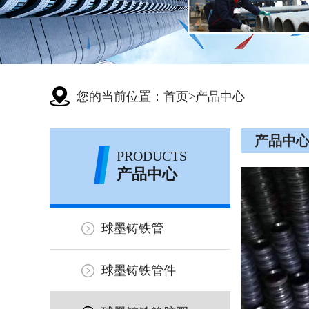
>
您的当前位置：
首页
产品中心
产品中
PRODUCTS
产品中心
球墨铸铁管
球墨铸铁管件