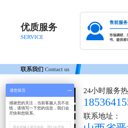
售前服务
优质服务
市场调研、
SERVICE
书、提供咨
联系我们
Contact us
24小时服务
请您留言
18536415
感谢您的关注，当前客服人员不在
线，请填写一下您的信息，我们会
尽快和您联系。
联系地址：