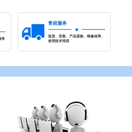
售前服务
送货、安装、产品退换、维修保养、
服务
使用技术培训