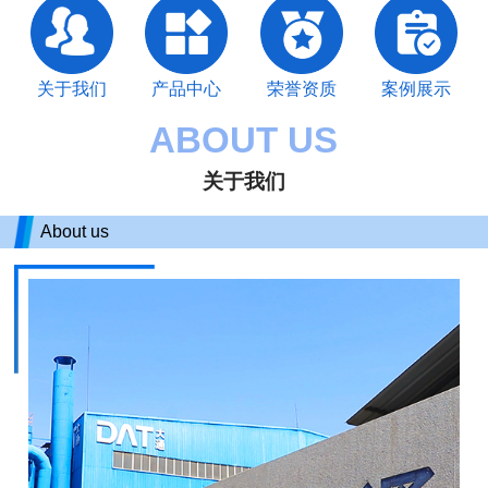
关于我们
产品中心
荣誉资质
案例展示
ABOUT US
关于我们
About us