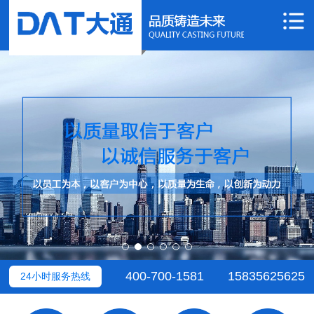
400-700-1581
15835625625
24小时服务热线